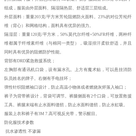
组成，服装由外层面料、隔湿隔热层、舒适层三层组成。
外层面料：重量203克/平方米芳纶阻燃防火面料。23%的对位芳纶纤
维（背心）和网格结构，面料具有优异的强力。
隔湿层：重量120克/平方米，50%莫代尔纤维+50%FR纤维，两种纤
维都属于纤维素纤维（与棉同一类型），吸湿排汗柔软舒适，并且
同时具有优异的阻燃防护性能。
背部有DRD紧急救援系统；
左胸部有通讯机口袋，设有漏水孔。上方有魔术贴，可以悬挂消防
队员姓名的牌子。右侧有手电挂环；
弹性针织阻燃袖口设计，防止高温小物体或者燃烧灰烬落入袖口；
裤子为背带裤设计，背袋可调节。裤腿侧面有2个口袋，可放置救援
工具。裤腿末端有止水面料缝纫，防止水面料缝纫，防止水虹吸。
服装上衣和裤子有3M 7.高可视反光带，警示醒目。
防化服技术参数
抗水渗透性 不渗漏