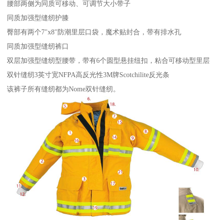
腰部两侧为同质可移动、可调节大小带子
同质加强型缝纫护膝
臀部有两个7"x8"防潮里层口袋，魔术贴封合，带有排水孔
同质加强型缝纫裤口
双层加强型缝纫型腰带，带有6个圆型悬挂纽扣，粘合可移动型里层
双针缝纫3英寸宽NFPA高反光性3M牌Scotchilite反光条
该裤子所有缝纫都为Nome双针缝纫。