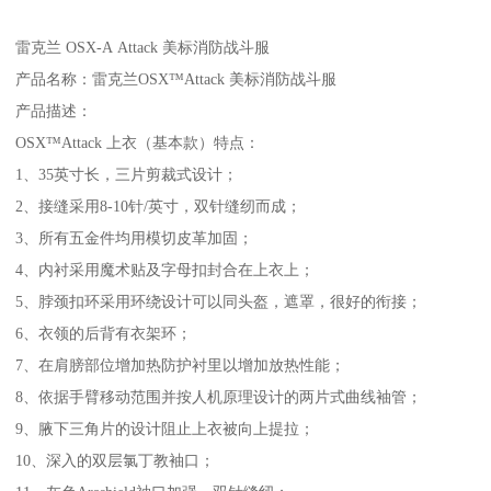
雷克兰 OSX-A Attack 美标消防战斗服
产品名称：雷克兰OSX™Attack 美标消防战斗服
产品描述：
OSX™Attack 上衣（基本款）特点：
1、35英寸长，三片剪裁式设计；
2、接缝采用8-10针/英寸，双针缝纫而成；
3、所有五金件均用模切皮革加固；
4、内衬采用魔术贴及字母扣封合在上衣上；
5、脖颈扣环采用环绕设计可以同头盔，遮罩，很好的衔接；
6、衣领的后背有衣架环；
7、在肩膀部位增加热防护衬里以增加放热性能；
8、依据手臂移动范围并按人机原理设计的两片式曲线袖管；
9、腋下三角片的设计阻止上衣被向上提拉；
10、深入的双层氯丁教袖口；