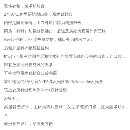
整体衣领，魔术贴封合
2个10"x10"里层防潮口袋，魔术贴封合
内部是防潮拉链，上衣外层门襟为钩扣封合
同质（材料）加强缝纫袖口，后轭及肩处为双层外壳面料
Kevlar手腕，360度热量防护，袖口处为防水层设计
后领外层有衣物悬挂挂钩
8"x4"x4"带有防潮里层和排水孔的放置无线电设备的口袋，此口袋上
部有放置无线麦克风的夹条
可移动型魔术贴粘合口袋内层
双针缝纫的3英寸宽NFPA高反光性3M牌Scotchlite反光条
该上衣所有缝纫均为Nome双针缝纫
2.裤子：
高腰背型裤子，主体为四片设计，头型渐缩裤门襟，且为魔术贴封
合
菱形裤裆设计，穿着更方便