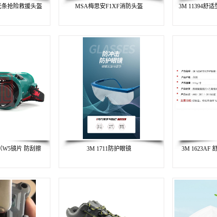
光条抢险救援头盔
MSA梅思安F1XF消防头盔
3M 11394
罩（W5镜片 防刮擦
3M 1711防护眼镜
3M 1623A
）