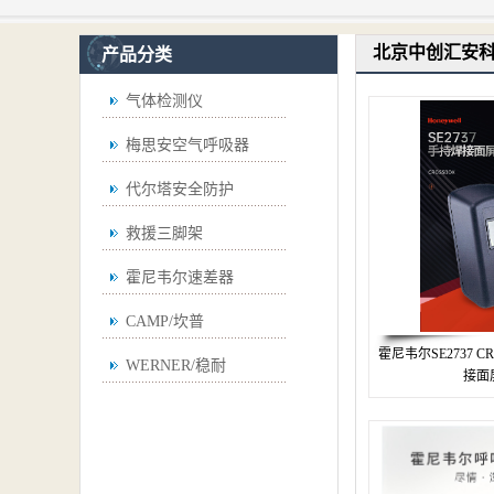
北京中创汇安
产品分类
气体检测仪
梅思安空气呼吸器
代尔塔安全防护
救援三脚架
霍尼韦尔速差器
CAMP/坎普
霍尼韦尔SE2737 C
WERNER/稳耐
接面