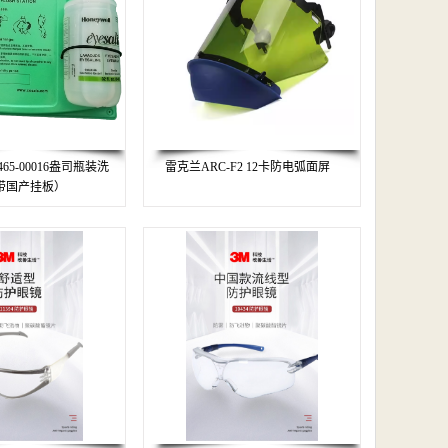
465-00016盎司瓶装洗
雷克兰ARC-F2 12卡防电弧面屏
带国产挂板）