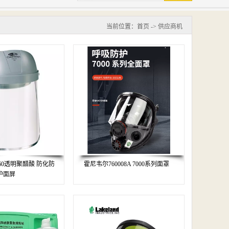
当前位置：
首页
->
供应商机
360透明聚醋酸 防化防
霍尼韦尔760008A 7000系列面罩
护面屏