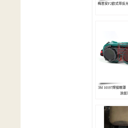
梅思安F2欧式带反
3M 10197焊接眼
涂层