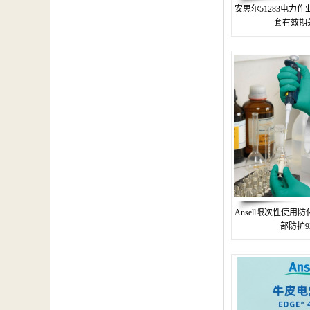
安思尔51283电力
套有效期
Ansell限次性使用
部防护92