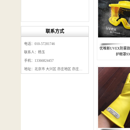
联系方式
电话：010-57281746
优唯斯UVEX防雾
联系人：杨玉
护眼罩930
手机：13366824457
地址：北京市 大兴区 亦庄地区 亦庄镇经海四路福美宝产业园