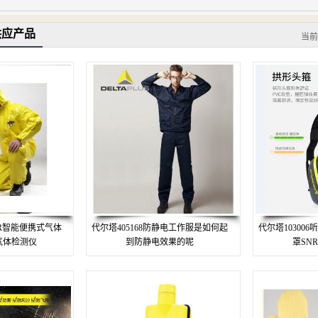
供应产品
当前
XR智能便携式气体
代尔塔405168防静电工作服是如何起
代尔塔10300
气体检测仪
到防静电效果的呢
罩SN