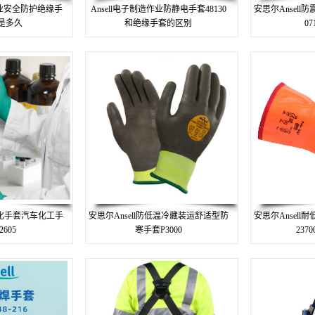
作业安全防护绝缘手
Ansell电子制造作业防静电手套48130
安思尔Ansel
是多久
和绝缘手套的区别
0
防化手套汽车化工手
安思尔Ansell防低温冷藏装运舒适型防
安思尔Ansel
605
寒手套P3000
237