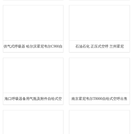
SCBA805MT他救自给式空呼出售 缺
式空呼 供气式呼吸器
氧环境
供气式呼吸器 哈尔滨霍尼韦尔C900自
石油石化 正压式空呼 兰州霍尼
给式空呼出售 缺氧环境
SCBA805T自给式空呼
海口呼吸器备用气瓶及附件自给式空
南京霍尼韦尔T8000自给式空呼出售
呼出售