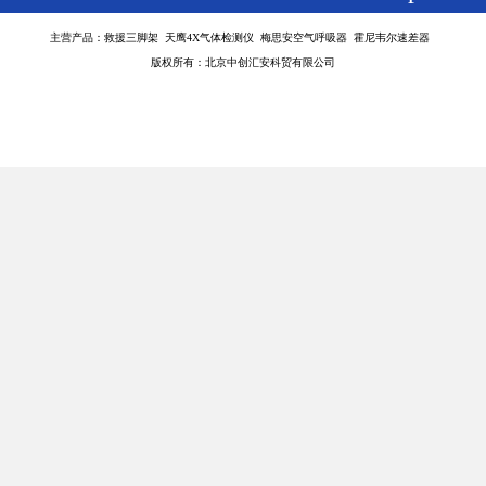
主营产品：救援三脚架 天鹰4X气体检测仪 梅思安空气呼吸器 霍尼韦尔速差器
版权所有：北京中创汇安科贸有限公司