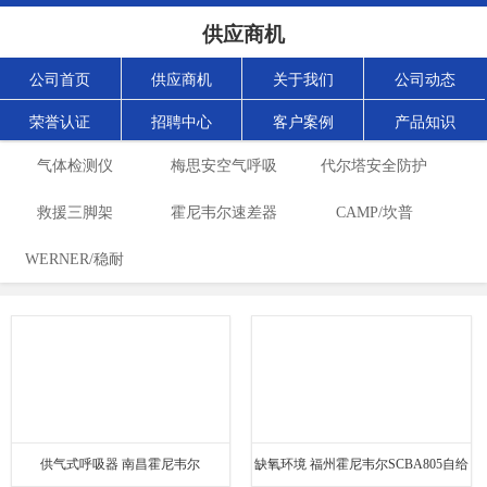
供应商机
公司首页
供应商机
关于我们
公司动态
荣誉认证
招聘中心
客户案例
产品知识
气体检测仪
梅思安空气呼吸
代尔塔安全防护
救援三脚架
霍尼韦尔速差器
器
CAMP/坎普
WERNER/稳耐
供气式呼吸器 南昌霍尼韦尔
缺氧环境 福州霍尼韦尔SCBA805自给