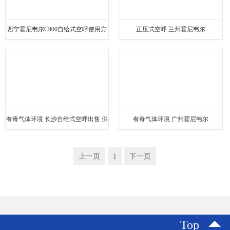
西宁霍尼韦尔C900自给式空呼使用方
正压式空呼 兰州霍尼韦尔
法
SCBA805MT自给式空呼出售
有毒气体环境 长沙自给式空呼出售 供
有毒气体环境 广州霍尼韦尔
气式呼吸器
SCBA805MT自给式空呼出售
上一页
1
下一页
Top