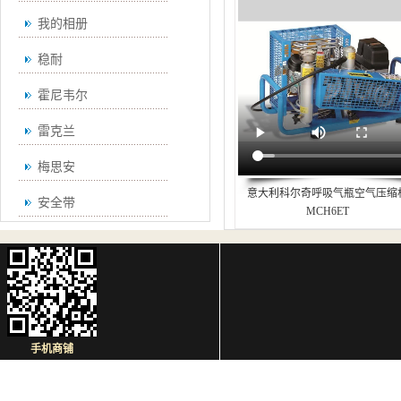
我的相册
稳耐
霍尼韦尔
雷克兰
梅思安
意大利科尔奇呼吸气瓶空气压缩
安全带
MCH6ET
手机商铺