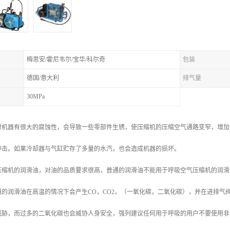
梅思安/霍尼韦尔/宝华/科尔奇
包装
德国/意大利
排气量
30MPa
对机器有很大的腐蚀性，会导致一些零部件生锈，使压缩机的压缩空气通路变窄，增加
冲击。如果冷却器与气缸贮存了多量的水汽，也会造成机器的损坏。
压缩机的润滑油，对油的品质要求很高，普通的润滑油不能用于呼吸空气压缩机的润滑
通的润滑油在高温的情况下会产生CO，CO2，（一氧化碳，二氧化碳），并在进排气
胁，而过多的二氧化碳也会威协人身安全，强列建议任何用于呼吸的用户不要使用非于