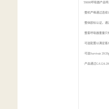
T8000呼吸器产品
·整机严格通过连续
·整体欧标认证，通过
·整套呼吸器重量只有
·可选配置以满足客
·可选Survivair 
·产品通过GA124-200