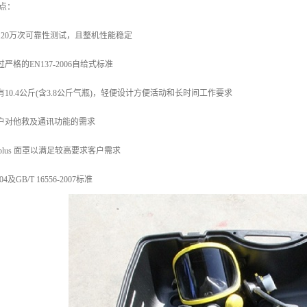
特点：
120万次可靠性测试，且整机性能稳定
严格的EN137-2006自给式标准
10.4公斤(含3.8公斤气瓶)，轻便设计方便活动和长时间工作要求
户对他救及通讯功能的需求
20/20plus 面罩以满足较高要求客户需求
4及GB/T 16556-2007标准