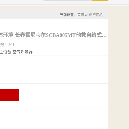
当前位置：
首页
->
供应商机
供气式呼吸器 有毒气体环境 长春霍尼韦尔SCBA805MT他救自给式空呼
览数：301
生设备
空气呼吸器