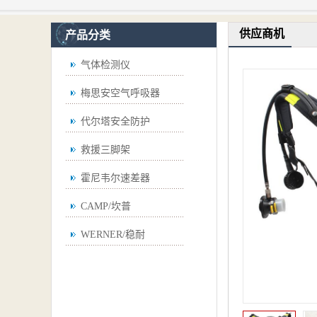
供应商机
产品分类
气体检测仪
梅思安空气呼吸器
代尔塔安全防护
救援三脚架
霍尼韦尔速差器
CAMP/坎普
WERNER/稳耐