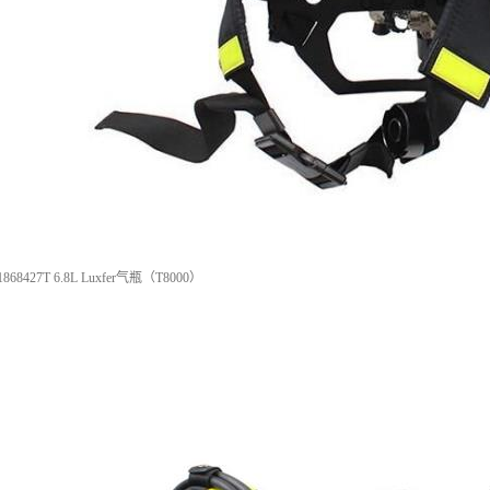
427T 6.8L Luxfer气瓶（T8000）