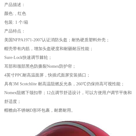
产品描述：
颜色: , 红色
包装: 1 个/箱
产品特点：
美国NFPA1971-2007认证消防头盔；耐热硬质塑料外壳；
帽壳带有内筋，增加头盔硬度和耐砸耐压性能；
Sure-Lock快速调节棘轮；
耳部和颈部黑色防撕裂Nomex防护帘；
4英寸PPC耐高温面屏，快插式面屏安装插口；
具有3M Scotchlite 耐高温阻燃反光条，260℃仍保持高可视性能；
Nomex阻燃下颌扣带；12点调节舒适设计，可以方便用户调节平衡和
舒适度；
帽檐由不锈钢D形环包裹，耐磨耐用。