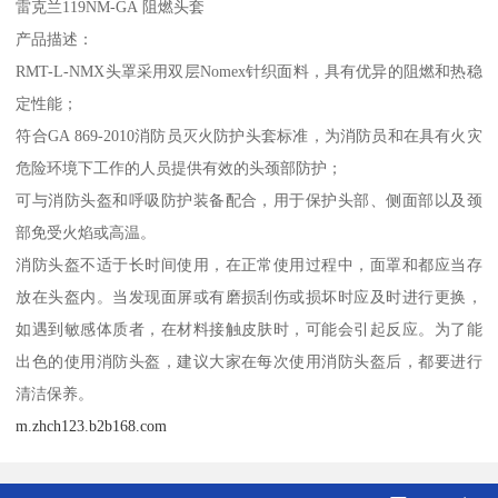
雷克兰119NM-GA 阻燃头套
产品描述：
RMT-L-NMX头罩采用双层Nomex针织面料，具有优异的阻燃和热稳
定性能；
符合GA 869-2010消防员灭火防护头套标准，为消防员和在具有火灾
危险环境下工作的人员提供有效的头颈部防护；
可与消防头盔和呼吸防护装备配合，用于保护头部、侧面部以及颈
部免受火焰或高温。
消防头盔不适于长时间使用，在正常使用过程中，面罩和都应当存
放在头盔内。当发现面屏或有磨损刮伤或损坏时应及时进行更换，
如遇到敏感体质者，在材料接触皮肤时，可能会引起反应。为了能
出色的使用消防头盔，建议大家在每次使用消防头盔后，都要进行
清洁保养。
m.zhch123.b2b168.com