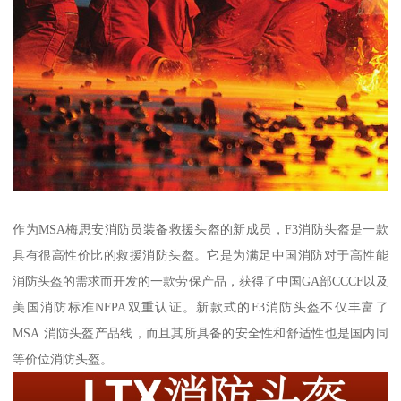
作为MSA梅思安消防员装备救援头盔的新成员，F3消防头盔是一款
具有很高性价比的救援消防头盔。它是为满足中国消防对于高性能
消防头盔的需求而开发的一款劳保产品，获得了中国GA部CCCF以及
美国消防标准NFPA双重认证。新款式的F3消防头盔不仅丰富了
MSA 消防头盔产品线，而且其所具备的安全性和舒适性也是国内同
等价位消防头盔。