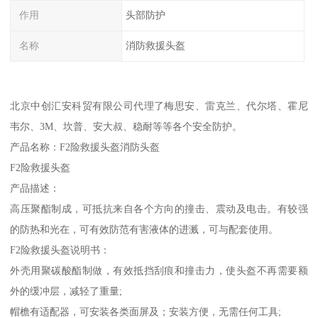
作用
头部防护
名称
消防救援头盔
北京中创汇安科贸有限公司代理了梅思安、雷克兰、代尔塔、霍尼
韦尔、3M、坎普、安大叔、稳耐等等各个安全防护。
产品名称：F2险救援头盔消防头盔
F2险救援头盔
产品描述：
高压聚酯制成，可抵抗来自各个方向的撞击、震动及电击。有较强
的防热和光在，可有效防范有害液体的进溅，可与配套使用。
F2险救援头盔说明书：
外壳用聚碳酸酯制做，有效抵挡刮痕和撞击力，使头盔不再需要额
外的缓冲层，减轻了重量;
帽檐有适配器，可安装各类面屏及；安装方便，无需任何工具;