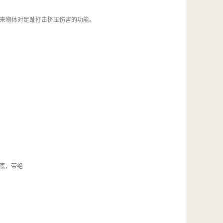
来物体对足趾打击挤压伤害的功能。
鞋底，带绝