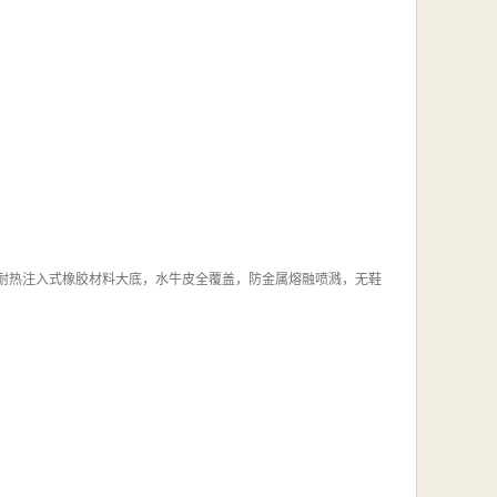
设计，耐热注入式橡胶材料大底，水牛皮全覆盖，防金属熔融喷溅，无鞋