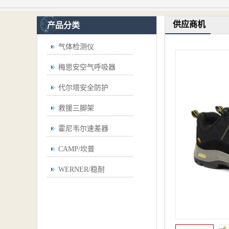
供应商机
产品分类
气体检测仪
梅思安空气呼吸器
代尔塔安全防护
救援三脚架
霍尼韦尔速差器
CAMP/坎普
WERNER/稳耐