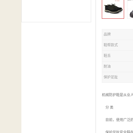
品牌
鞋帮款式
鞋舌
耐油
保护足趾
机械防护鞋是从业
分 类
目前，使用广泛的
保护足趾安全鞋在