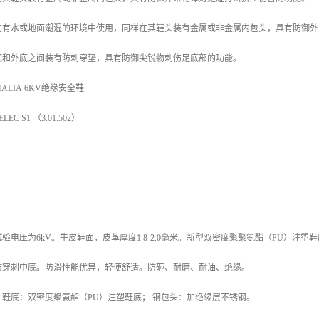
有水或地面潮湿的环境中使用，同样在其鞋头装有金属或非金属内包头，具有防御外
和外底之间装有防刺穿垫，具有防御尖锐物刺伤足底部的功能。
LIA 6KV绝缘安全鞋
C S1 （3.01.502）
验电压为6kV。牛皮鞋面，皮革厚度1.8-2.0毫米。新型双密度聚聚氨酯（PU）注塑
防穿刺中底。防滑性能优异，轻便舒适。防砸、耐磨、耐油、绝缘。
鞋底：双密度聚氨酯（PU）注塑鞋底； 钢包头：加绝缘层不锈钢。