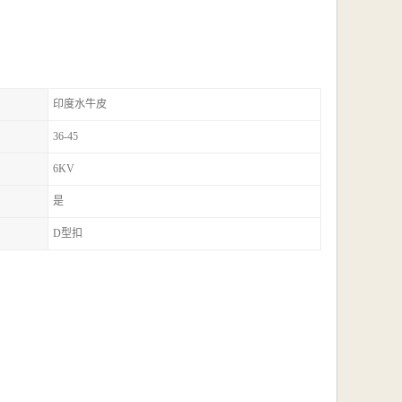
印度水牛皮
36-45
6KV
是
D型扣