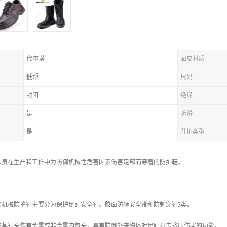
代尔塔
面皮材质
低帮
尺码
封闭
绝缘
是
防滑
是
鞋扣类型
人员在生产和工作中为防御机械性危害因素伤害足部而穿着的防护鞋。
机械防护鞋主要分为保护足趾安全鞋、胶面防砸安全靴和防刺穿鞋3类。
其鞋头装有金属或非金属内包头，具有防御外来物体对足趾打击挤压伤害的功能。