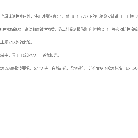
光滑或油性室内外，使用时需注意：1、耐电压15kV以下的电绝缘皮鞋适用于工频电
应避免接触锐器、高温和腐蚀性物质，防止鞋受到损伤影响电性能；4、每次预防性检验
以上规定以外的危险。
装中，置于干燥的地方， 避免阳光。
89/686指令要求，安全无害、穿戴舒适、柔韧透气，并符合以下欧洲标准：EN ISO 2034