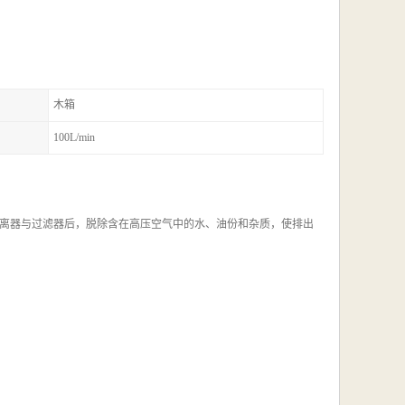
木箱
100L/min
离器与过滤器后，脱除含在高压空气中的水、油份和杂质，使排出