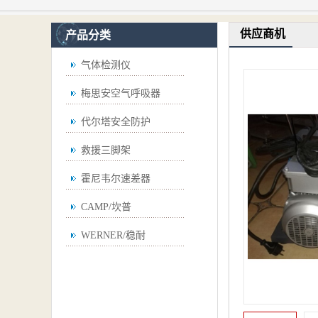
供应商机
产品分类
气体检测仪
梅思安空气呼吸器
代尔塔安全防护
救援三脚架
霍尼韦尔速差器
CAMP/坎普
WERNER/稳耐