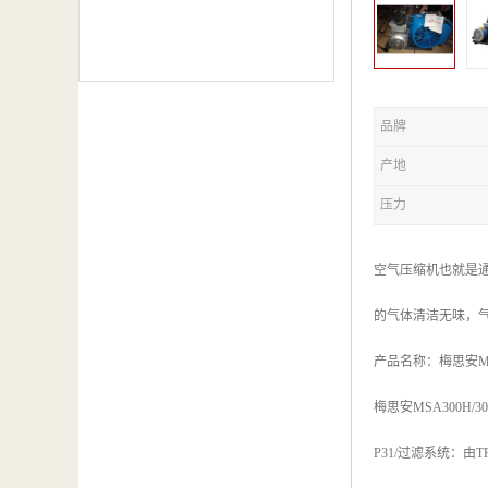
品牌
产地
压力
空气压缩机也就是
的气体清洁无味，
产品名称：梅思安M
梅思安MSA300H/
P31/过滤系统：由