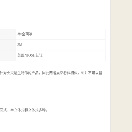
半/全面罩
3M
美国NIOSH认证
针对火灾逃生制作的产品，因此两者虽然看似相似，却并不可以替
面式、半立体式和立体式多种。