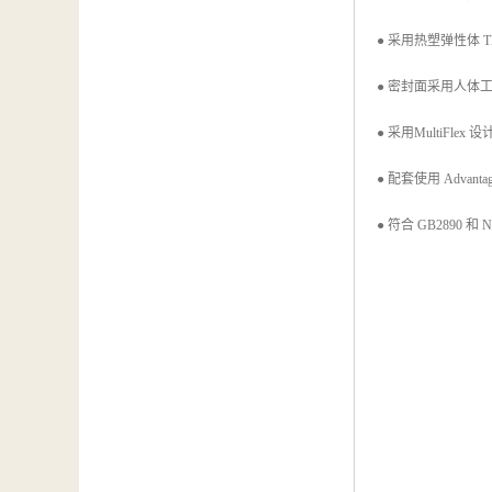
● 采用热塑弹性体 
● 密封面采用人体工学
● 采用MultiFl
● 配套使用 Advan
● 符合 GB2890 和