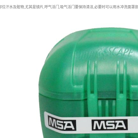
部位汗水及赃物,尤其是镜片,呼气活门,吸气活门要保持清洁,必要时可以用水冲洗面罩