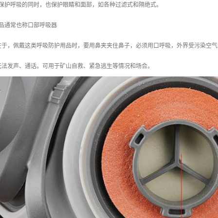
在保护呼吸的同时，也保护眼睛和面部，如各种过滤式和隔绝式。
用品通常也称口部呼吸器
在于，佩戴这类呼吸防护用品时，要用鼻夹夹住鼻子，必须用口呼吸，外界受污染空气
无法发声、通话。可用于矿山自救、紧急逃生等情况和场合。