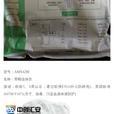
货号：AMN428E
名称：带帽连体衣
描述：欧标5、6类认证；通过欧洲EN1149-1(防静电)、美国标准
ASTM F1671(关于、病毒、污染血液体液防护)