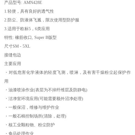
产品型号: AMN428E
1.轻便，具有良好的透气性
2.防尘、防液体飞溅，限次使用型防护服
3.适用于欧标5，6类应用
特性: 橡筋收口, Super B版型
尺寸SM - 5XL
接缝包边
主要应用
・对低危害化学液体的轻度飞测，喷淋，及有害千燥粉尘起保护作
用
・油漆喷涂作业(表层为不掉纤维层及防静电)
・洁净室环境应用(可能需要额外沼净处理)
・一般保沼，维修与维护作业
・一般石棉控制场所(清除，处理)
・核工业颗粒物、粉尘防护
・食品处理作业