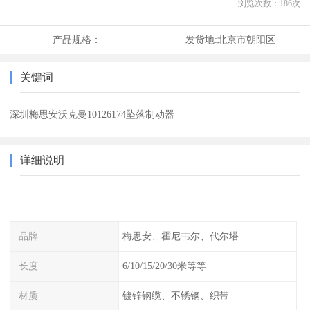
浏览次数：
186
次
产品规格：
发货地:
北京市朝阳区
关键词
深圳梅思安沃克曼10126174坠落制动器
详细说明
品牌
梅思安、霍尼韦尔、代尔塔
长度
6/10/15/20/30米等等
材质
镀锌钢缆、不锈钢、织带