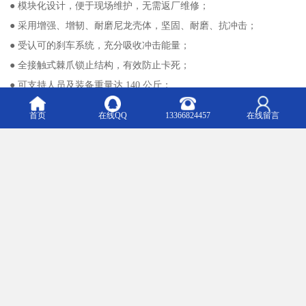
● 模块化设计，便于现场维护，无需返厂维修；
● 采用增强、增韧、耐磨尼龙壳体，坚固、耐磨、抗冲击；
● 受认可的刹车系统，充分吸收冲击能量；
● 全接触式棘爪锁止结构，有效防止卡死；
● 可支持人员及装备重量达 140 公斤；
● 符合 EN360 标准，GB24544-2009 标准，并取得国家检测报告；
首页
在线QQ
13366824457
在线留言
● 应用领域：所有需要坠落防护的领域。