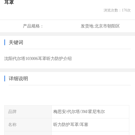
耳罩
浏览次数：
176
次
产品规格：
发货地:
北京市朝阳区
关键词
沈阳代尔塔103006耳罩听力防护介绍
详细说明
品牌
梅思安/代尔塔/3M/霍尼韦尔
名称
听力防护耳罩/耳塞