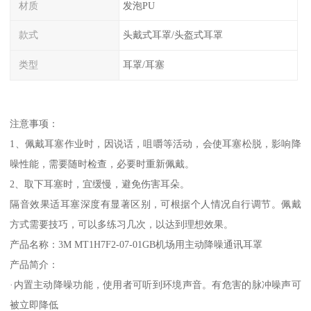
材质
发泡PU
款式
头戴式耳罩/头盔式耳罩
类型
耳罩/耳塞
注意事项：
1、佩戴耳塞作业时，因说话，咀嚼等活动，会使耳塞松脱，影响降
噪性能，需要随时检查，必要时重新佩戴。
2、取下耳塞时，宜缓慢，避免伤害耳朵。
隔音效果适耳塞深度有显著区别，可根据个人情况自行调节。佩戴
方式需要技巧，可以多练习几次，以达到理想效果。
产品名称：3M MT1H7F2-07-01GB机场用主动降噪通讯耳罩
产品简介：
·内置主动降噪功能，使用者可听到环境声音。有危害的脉冲噪声可
被立即降低