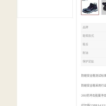
品牌
鞋帮款式
鞋舌
耐油
保护足趾
防砸安全鞋测试标
防砸安全鞋采用行业
200J的冲击能量
代尔塔COBRA4 S3 HI