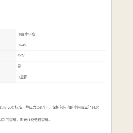
印度水牛皮
36-45
6KV
是
D型扣
-2007标准，静压力15KN下，保护包头内的小间距应≧14.0；
穿材料的裂缝，即光线能透过裂缝。