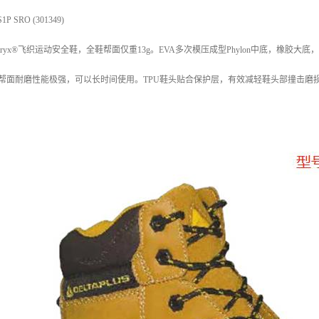
P SRO (301349)
技Matryx®飞织运动安全鞋，全鞋帮面仅重13g。EVA多次模压成型Phylon中底，
维帮面耐磨性能极强，可以长时间使用。TPU鞋头贴合保护层，有效减轻鞋头部撞击磨