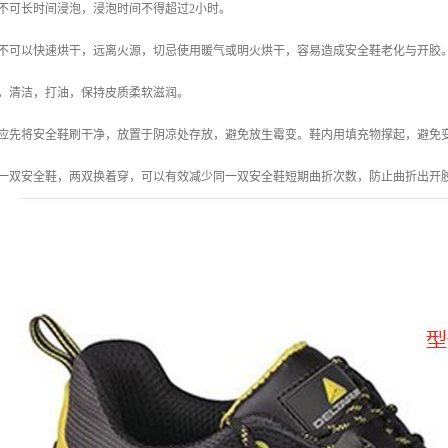
不可长时间浸泡，浸泡时间不得超过2小时。
鞋不可以快速烘干，远离火源，切忌使用暖气或明火烘干，容易造成安全鞋老化与开胶
养，清洁，打油，保持皮质柔软滋润。
，应先将安全鞋刷干净，放置于阴凉处存放，避免放生霉变。鞋内用填充物撑起，避免
同一双安全鞋，两双换着穿，可以有效减少同一双安全鞋短期曲折次数，防止曲折出开