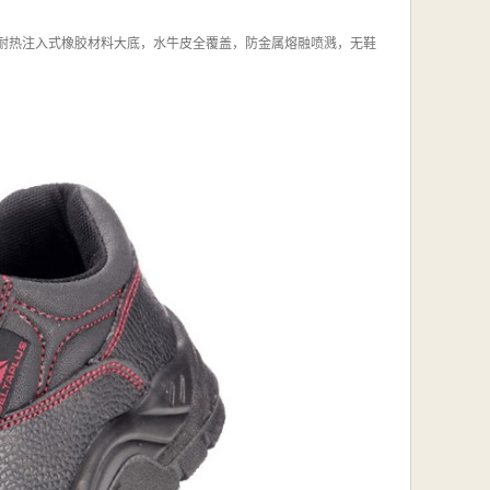
设计，耐热注入式橡胶材料大底，水牛皮全覆盖，防金属熔融喷溅，无鞋