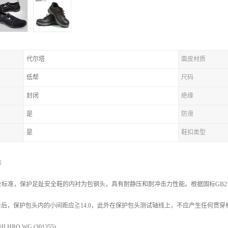
代尔塔
面皮材质
低帮
尺码
封闭
绝缘
是
防滑
是
鞋扣类型
准
标准，保护足趾安全鞋的内衬为包钢头，具有耐静压和耐冲击力性能。根据国标GB21148
冲击后，保护包头内的小间距应≧14.0，此外在保护包头测试轴线上，不应产生任何贯
 HRO WG (301355)