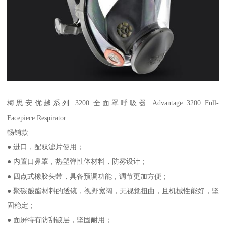
梅思安优越系列 3200 全面罩呼吸器 Advantage 3200 Full-
Facepiece Respirator
畅销款
● 进口，配双滤片使用；
● 内置口鼻罩，热塑弹性体材料，防雾设计；
● 四点式橡胶头带，具备预调功能，调节更加方便；
● 聚碳酸酯材料的透镜，视野宽阔，无视觉扭曲，且机械性能好，坚
固稳定；
● 面屏特有防刮镀层，坚固耐用；