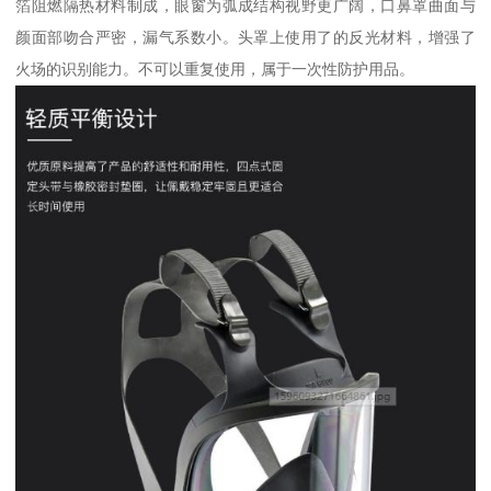
箔阻燃隔热材料制成，眼窗为弧成结构视野更广阔，口鼻罩曲面与
颜面部吻合严密，漏气系数小。头罩上使用了的反光材料，增强了
火场的识别能力。不可以重复使用，属于一次性防护用品。