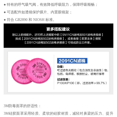
● 特有的呼气吸气阀，有效降低呼吸阻力，保障呼吸顺畅；
● 可选配件如透镜保护膜片、内置眼镜架；
● 符合 GB2890 和 NIOSH 标准。
3M防毒面罩的舒适性：
3M硅胶面罩采用轻质、柔软的硅胶材质，减轻对鼻梁的压力、提升