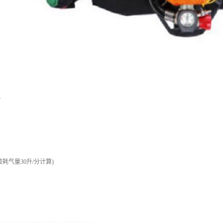
r
按耗气量30升/分计算)