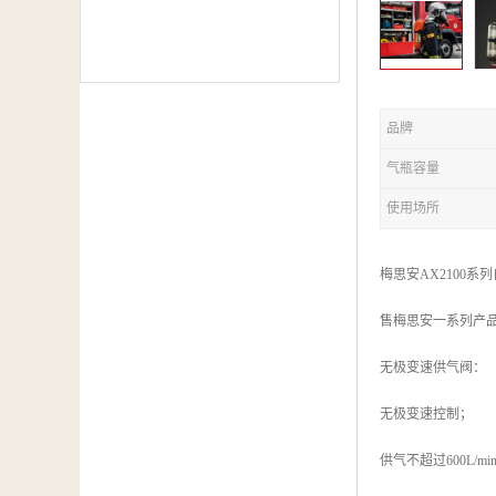
品牌
气瓶容量
使用场所
梅思安AX2100
售梅思安一系列产
无极变速供气阀：
无极变速控制；
供气不超过600L/