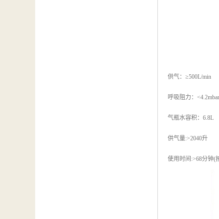
供气：≥500L/min
呼吸阻力：<4.2mba
气瓶水容积：6.8L
供气量:>2040升
使用时间:>68分钟(