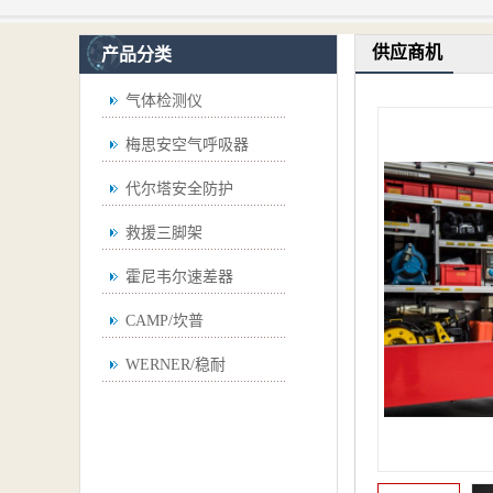
供应商机
产品分类
气体检测仪
梅思安空气呼吸器
代尔塔安全防护
救援三脚架
霍尼韦尔速差器
CAMP/坎普
WERNER/稳耐