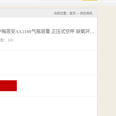
当前位置：
首页
->
供应商机
湖北石油化工呼吸防护梅思安AX2100气瓶容量 正压式空呼 缺氧环境空呼
览数：169