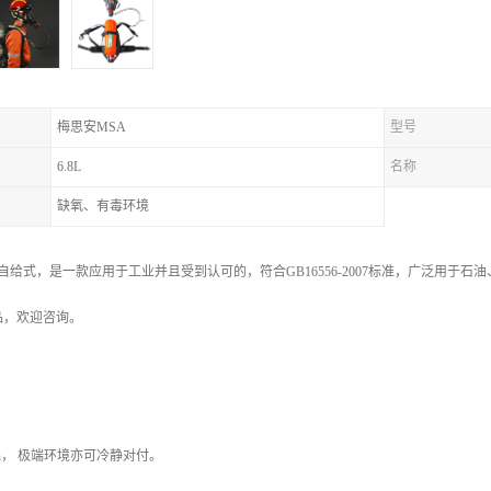
梅思安MSA
型号
6.8L
名称
缺氧、有毒环境
系列自给式，是一款应用于工业并且受到认可的，符合GB16556-2007标准，广泛用
品，欢迎咨询。
min， 极端环境亦可冷静对付。