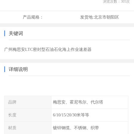
浏览次数：
305
次
产品规格：
发货地:
北京市朝阳区
关键词
广州梅思安LTC密封型石油石化海上作业速差器
详细说明
品牌
梅思安、霍尼韦尔、代尔塔
长度
6/10/15/20/30米等等
材质
镀锌钢缆、不锈钢、织带