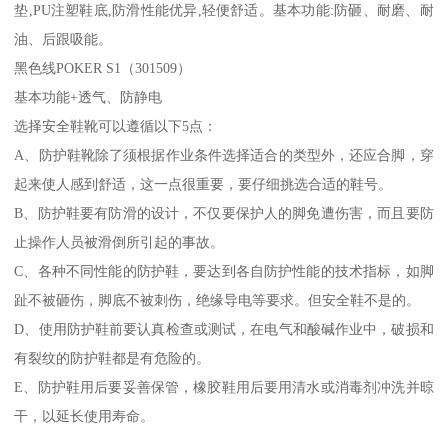
垫,PU注塑鞋底,防滑性能优异,轻便舒适。基本功能:防砸、耐磨、耐
油、后跟吸能。
黑色线POKER S1（301509）
基本功能+透气、防静电
选择安全鞋靴可以遵循以下5点：
A、防护鞋靴除了须根据作业条件选择适合的类型外，还应合脚，穿
起来使人感到舒适，这一点很重要，要仔细挑选合适的鞋号。
B、防护鞋要有防滑的设计，不仅要保护人的脚免遭伤害，而且要防
止操作人员被滑倒所引起的事故。
C、各种不同性能的防护鞋，要达到各自防护性能的技术指标，如脚
趾不被砸伤，脚底不被刺伤，绝缘导电等要求。但安全鞋不是的。
D、使用防护鞋前要认真检查或测试，在电气和酸碱作业中，破损和
有裂纹的防护鞋都是有危险的。
E、防护鞋用后要妥善保管，橡胶鞋用后要用清水或消毒剂冲洗并晾
干，以延长使用寿命。