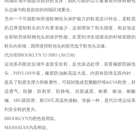
间隔区域不能提供很好的支撑，因此可能的话尽量避免劳保鞋钢包
头边缘与鞋底齿纹的间隔区域重合。
另外一个可能影响劳保鞋钢包头保护能力的鞋底设计特征，是鞋底
的总厚度朝鞋头的方向逐渐减少，这就增加了鞋头跷度。相反地这
会影响劳保鞋钢包头的保护性能，在受到冲击或撞击的时候前跷的
鞋头向前倾，因而使得鞋包头的前壳低于鞋包头后缘。
代尔塔BROOKLYN S3 HRO (301338)
运动系列新款反绒牛皮面安全鞋，反光滚边处理，前置橡胶防踢包
头，PHYLON中底，橡胶防油耐高温大底。内部有防滑足跟内衬，
提高了鞋跟支撑力和耐磨性，可脱卸预成型聚酯纤维&EVA鞋垫，舒
适透气。防砸、防刺穿、防静电、后跟减震、耐磨、耐油、耐酸
碱、SRC级防滑、耐250℃高温热接触。张扬一种，是代尔塔运动系
列安全鞋的复兴。
BROOKLYN为橙色低帮款。
MANHATAN为高帮款。