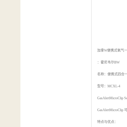
加拿W便携式氧气
：霍尼韦尔BW
名称：便携式四合
型号：MCXL-4
GasAlertMicroClip Se
GasAlertMi
特点与优点：