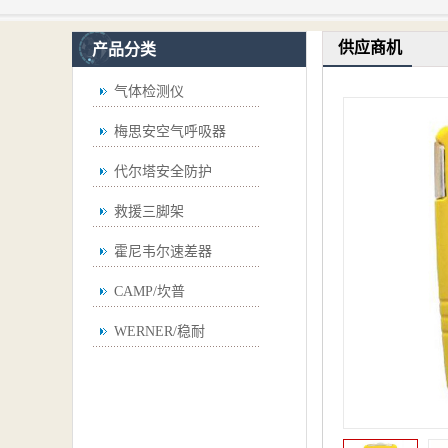
供应商机
产品分类
气体检测仪
梅思安空气呼吸器
代尔塔安全防护
救援三脚架
霍尼韦尔速差器
CAMP/坎普
WERNER/稳耐