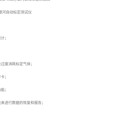
xy银河自动标定测试仪
设计；
；
会过度消耗标定气体；
存卡；
功能；
能来进行数据的恢复和报告；
。