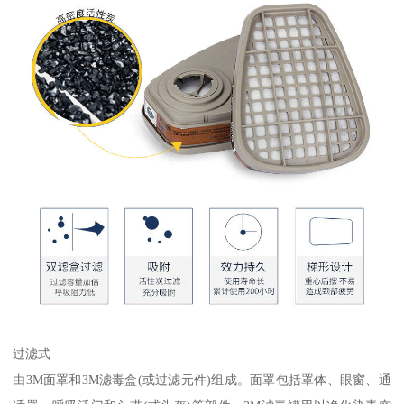
过滤式
由3M面罩和3M滤毒盒(或过滤元件)组成。面罩包括罩体、眼窗、通