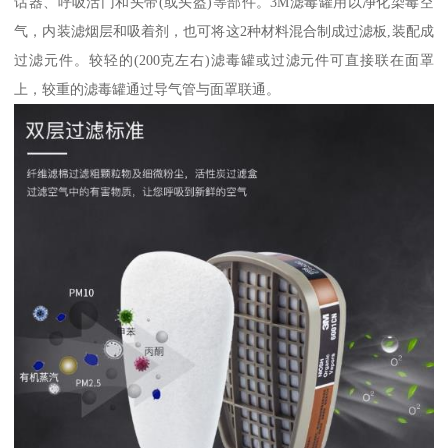
话器、呼吸活门和头带(或头盔)等部件。3M滤毒罐用以净化染毒空
气，内装滤烟层和吸着剂，也可将这2种材料混合制成过滤板,装配成
过滤元件。较轻的(200克左右)滤毒罐或过滤元件可直接联在面罩
上，较重的滤毒罐通过导气管与面罩联通。