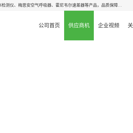
北京中创汇安科贸有限公司专业生产救援三脚架、天鹰4X气体检测仪、梅思安空气呼吸器、霍尼韦尔速差器等产品，品质保障，价格合理，欢迎在线致电咨询。
公司首页
供应商机
企业视频
关