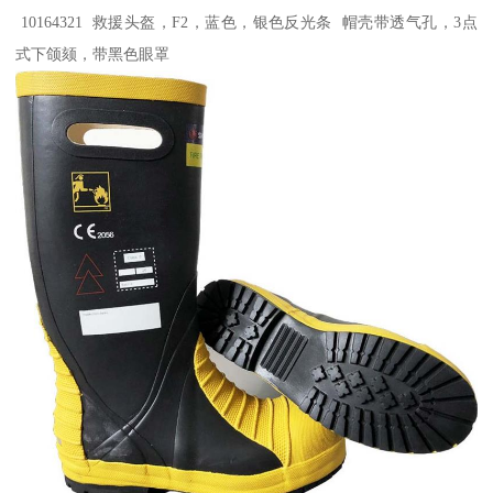
10164321 救援头盔，F2，蓝色，银色反光条 帽壳带透气孔，3点
式下颌颏，带黑色眼罩