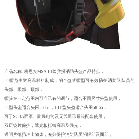
产品名称: 梅思安MSA F1险救援消防头盔产品特点：
F1帽壳由耐高温材料制成，的全盔式帽型可有效防护消防队队员的
头部、眼部、颈部；
帽箍在一定范围内可自己有的调节，适合不同尺寸头型使用；
F1型头盔适合头围53-cm，F1E型头盔适合头围58-65；
可于SCBA面罩、防爆电筒及无线通讯系统配套使用；
双层镜片保护，遮光板抵御高温及强光；
透明片抵挡冲击物体，充分保护消防队员的眼部及面部；