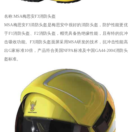
名称:MSA梅思安F3消防头盔
MSA梅思安F3消防头盔是梅思安中很好的消防头盔，防护性能更优
于F1消防头盔、F2消防头盔，帽壳具备热绝缘性能，且有特的抗冲
击吸收功能。F3消防头盔面屏采用MSA研发的技术，抗冲击性能高
出G家标准10倍，产品符合美国NFPA标准及中国GA44-2004消防头
盔标准。