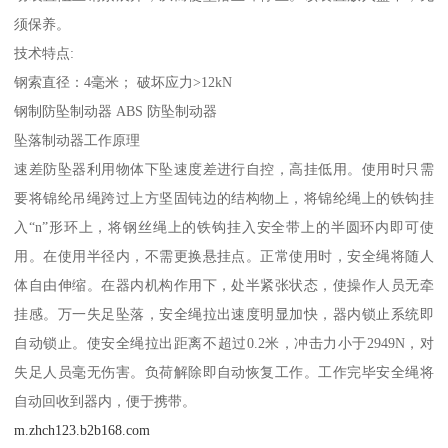
须保养。
技术特点:
钢索直径：4毫米； 破坏应力>12kN
钢制防坠制动器 ABS 防坠制动器
坠落制动器工作原理
速差防坠器利用物体下坠速度差进行自控，高挂低用。使用时只需
要将锦纶吊绳跨过上方坚固钝边的结构物上，将锦纶绳上的铁钩挂
入“n”形环上，将钢丝绳上的铁钩挂入安全带上的半圆环内即可使
用。在使用半径内，不需更换悬挂点。正常使用时，安全绳将随人
体自由伸缩。在器内机构作用下，处半紧张状态，使操作人员无牵
挂感。万一失足坠落，安全绳拉出速度明显加快，器内锁止系统即
自动锁止。使安全绳拉出距离不超过0.2米，冲击力小于2949N，对
失足人员毫无伤害。负荷解除即自动恢复工作。工作完毕安全绳将
自动回收到器内，便于携带。
m.zhch123.b2b168.com