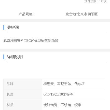
浏览次数：
147
次
产品规格：
发货地:
北京市朝阳区
关键词
武汉梅思安V-TEC迷你型坠落制动器
详细说明
品牌
梅思安、霍尼韦尔、代尔塔
长度
6/10/15/20/30米等等
材质
镀锌钢缆、不锈钢、织带