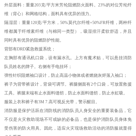
外层面料：重量203克/平方米芳纶阻燃防火面料。23%的对位芳纶纤
维（背心）和网格结构，面料具有优异的强力。
隔湿层：重量120克/平方米，50%莫代尔纤维+50%FR纤维，两种纤
维都属于纤维素纤维（与棉同一类型），吸湿排汗柔软舒适，并且
同时具有优异的阻燃防护性能。
背部有DRD紧急救援系统；
左胸部有通讯机口袋，设有漏水孔。上方有魔术贴，可以悬挂消防
队员姓名的牌子。右侧有手电挂环；
弹性针织阻燃袖口设计，防止高温小物体或者燃烧灰烬落入袖口；
裤子为背带裤设计，背袋可调节。裤腿侧面有2个口袋，可放置救援
工具。裤腿末端有止水面料缝纫，防止水面料缝纫，防止水虹吸。
服装上衣和裤子有3M 7.高可视反光带，警示醒目。
消防服是保护活跃在消防线的消防队员人身安全的重要装备品，它
不仅是火灾救助现场不可或缺的必备品，也是保护消防队员身体免
受伤害的防火用具。因此，适应火灾现场救助活动的消防服就显得