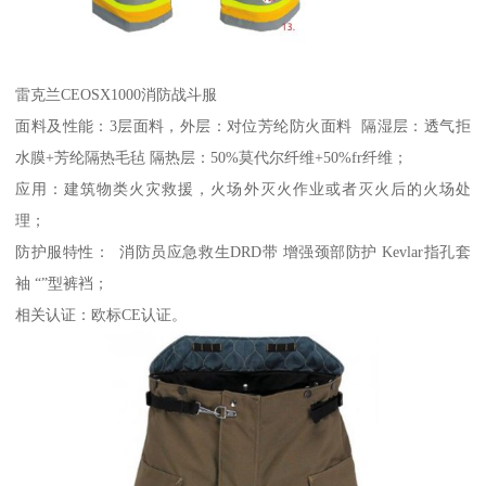
雷克兰CEOSX1000消防战斗服
面料及性能：3层面料，外层：对位芳纶防火面料 隔湿层：透气拒
水膜+芳纶隔热毛毡 隔热层：50%莫代尔纤维+50%fr纤维；
应用：建筑物类火灾救援，火场外灭火作业或者灭火后的火场处
理；
防护服特性： 消防员应急救生DRD带 增强颈部防护 Kevlar指孔套
袖 “”型裤裆；
相关认证：欧标CE认证。