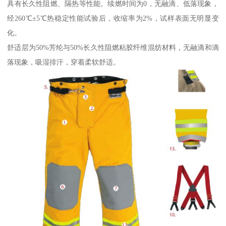
具有长久性阻燃、隔热等性能。续燃时间为0，无融滴、低落现象，
经260℃±5℃热稳定性能试验后，收缩率为2%，试样表面无明显变
化。
舒适层为50%芳纶与50%长久性阻燃粘胶纤维混纺材料，无融滴和滴
落现象，吸湿排汗，穿着柔软舒适。