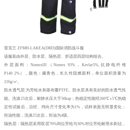
雷克兰 ZFMH-LAKEA(DRD)国际消防战斗服
该服装由外层、防水层、隔热层、舒适层四层结构组合。
外层面料：NomexIII（Nomex 93%，Kevlar5%,抗静电纤维
P140 2%），颜色：藏青色，长久性阻燃面料，单位面积质量为
216g/㎡。
防水透气层:为芳纶水刺基布覆PTFE。防水层具有良好的防水透气性
能。洗涤25次后，耐静水压大于50kap；热稳定性能经260℃±5℃热稳
定性试验后，沿经、纬向尺寸变化率为1%，试样表面无明显变化；
拒油性能，洗涤25次后，拒油为4级。
隔热层：隔热层采用双层70%间位芳纶与30%对位芳纶耐用水刺毡，