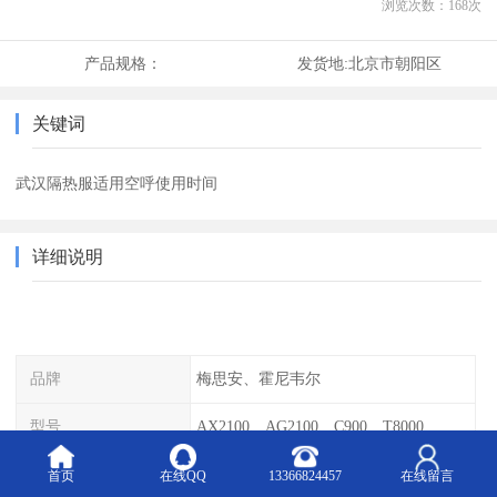
浏览次数：
168
次
产品规格：
发货地:
北京市朝阳区
关键词
武汉隔热服适用空呼使用时间
详细说明
品牌
梅思安、霍尼韦尔
型号
AX2100、AG2100、C900、T8000
货号
10165420
首页
在线QQ
13366824457
在线留言