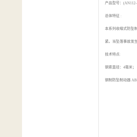
产品型号：(AN112
总体特征 :
本系列收缩式防坠制
紧。当坠落事故发
技术特点:
钢索直径：4毫米； 
钢制防坠制动器 AB