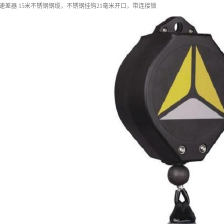
 标准型速差器 15米不锈钢钢缆，不锈钢挂钩21毫米开口，带连接锁