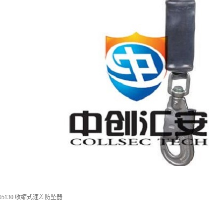
5130 收缩式速差防坠器