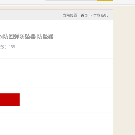
当前位置：
首页
->
供应商机
0CN防回弹防坠器 防坠器
览数：155