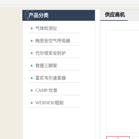
供应商机
产品分类
气体检测仪
梅思安空气呼吸器
代尔塔安全防护
救援三脚架
霍尼韦尔速差器
CAMP/坎普
WERNER/稳耐