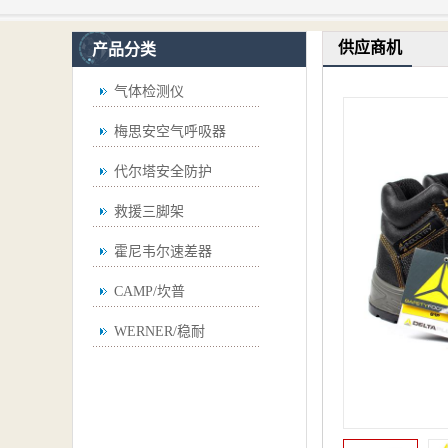
供应商机
产品分类
气体检测仪
梅思安空气呼吸器
代尔塔安全防护
救援三脚架
霍尼韦尔速差器
CAMP/坎普
WERNER/稳耐