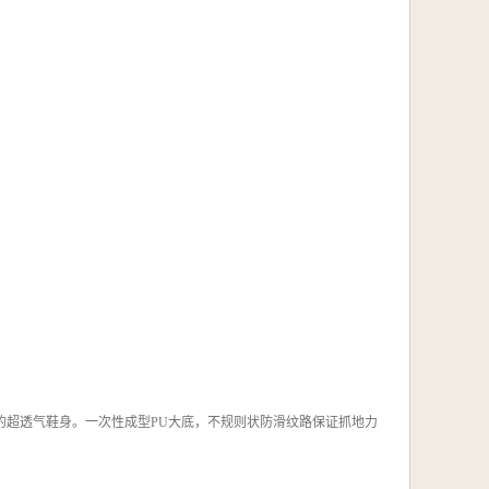
韧舒适的超透气鞋身。一次性成型PU大底，不规则状防滑纹路保证抓地力