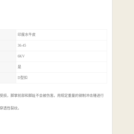
印度水牛皮
36-45
6KV
是
D型扣
受损，脚掌前部和脚趾不会被伤害。用规定重量的钢制冲击锤进行
穿透性裂纹。