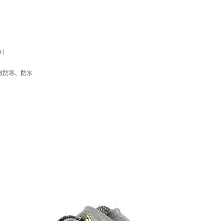
衬
效防寒、防水