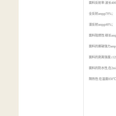
面料反射率:波长400-
全反射ampgt70%；
漫反射ampgt40%；
面料阻燃性:碳长ampl
面料的撕破强力ampgt
面料的剥离强度≥12N
面料的防水性,在2
隔热性:在温度850