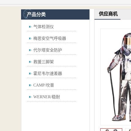
供应商机
产品分类
气体检测仪
梅思安空气呼吸器
代尔塔安全防护
救援三脚架
霍尼韦尔速差器
CAMP/坎普
WERNER/稳耐