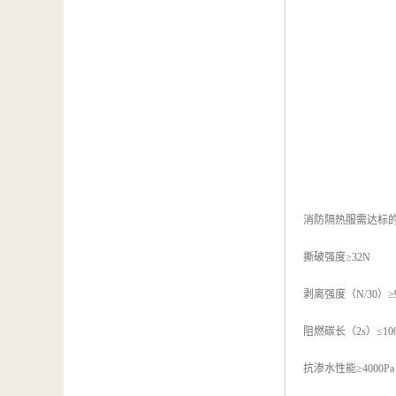
消防隔热服需达标
撕破强度≥32N
剥离强度（N/30）≥
阻燃碳长（2s）≤10
抗渗水性能≥4000P