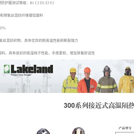
阻燃防护服测试等级：B1 C3 D1 E3 F2
2芳纶和预氧丝混纺纤维镀铝面料
85%
预氧丝混纺织物，具有优异的耐高温性能和断裂强力
燃棉面料，具有良好的吸湿排汗性能，手感柔软，增加穿着舒适性