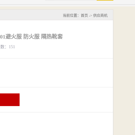
当前位置：
首页
->
供应商机
201避火服 防火服 隔热靴套
览数：151