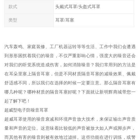
款式
头戴式耳罩/头盔式耳罩
类型
耳罩/耳塞
汽车轰鸣、家庭装修、工厂机器运转等等生活、工作中我们会遭遇
到形形困扰着我们的噪音，不仅严重影响心情，强度大的噪音还会
对我们的听觉系统造成伤害，如何消除噪音？我们常用到的方法是
在耳朵里塞上隔音耳塞，但是不同材质隔音耳塞的减噪效果、佩戴
舒适感不同，所以我们在选择的时候一定要注意。那么隔音耳塞有
哪几种呢？哪种材质的隔音耳塞好呢？下面就让新明辉商城带您一
起了解下吧！
超威型电子防噪音耳罩
超威耳罩使用的噪音衰减和环境声音放大技术，来保证输出声音质
量和声音的定位。这意味着比较低的声音被放大如人声或脚步声，
而其他有害的噪音则被有效地过滤掉。这些功能在进行训练，或警