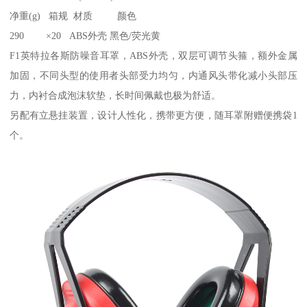
净重(g) 箱规 材质 颜色
290 ×20 ABS外壳 黑色/荧光黄
F1英特拉各斯防噪音耳罩，ABS外壳，双层可调节头箍，额外金属
加固，不同头型的使用者头部受力均匀，内通风头带化减小头部压
力，内衬合成泡沫软垫，长时间佩戴也极为舒适。
另配有立悬挂装置，设计人性化，携带更方便，随耳罩附赠便携袋1
个。