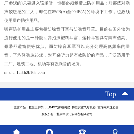
厂参观的)只要进入该场所，也都必须佩带上防护用品；对那些对噪
声较敏感的工人，即使在85dB(A)至90dB(A)的环境下工作，也必须
使用噪声防护用品。
噪声防护用品主要包括防噪音耳塞与防噪音耳罩。目前在国外较为
流行使用的是一种慢回弹泡沫塑料耳塞，这种耳塞具有隔声值高、
佩带舒适简便等优点。而防噪音耳罩可以充分处理高低频率的噪
音，平均降噪达26dB，对耳朵听力起有效防护的产品，广泛适用于
工厂、建筑工地、机场等有强噪音的场所。
m.zhch123.b2b168.com
Top
主营产品：救援三脚架 天鹰4X气体检测仪 梅思安空气呼吸器 霍尼韦尔速差器
版权所有：北京中创汇安科贸有限公司