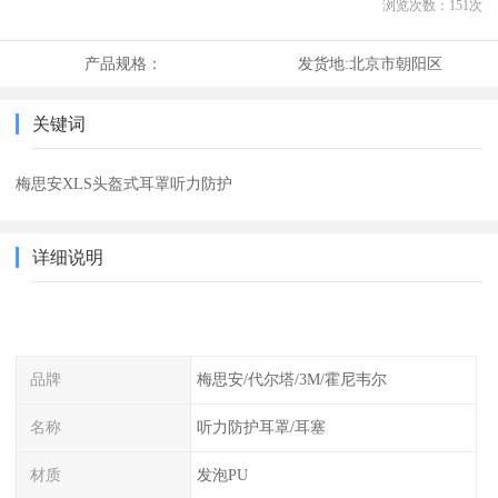
浏览次数：
151
次
产品规格：
发货地:
北京市朝阳区
关键词
梅思安XLS头盔式耳罩听力防护
详细说明
品牌
梅思安/代尔塔/3M/霍尼韦尔
名称
听力防护耳罩/耳塞
材质
发泡PU