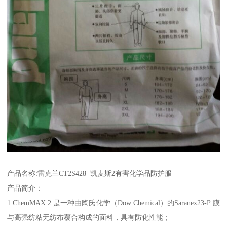
产品名称:雷克兰CT2S428 凯麦斯2有害化学品防护服
产品简介：
1.ChemMAX 2 是一种由陶氏化学（Dow Chemical）的Saranex23-P 膜
与高强纺粘无纺布覆合构成的面料，具有防化性能；