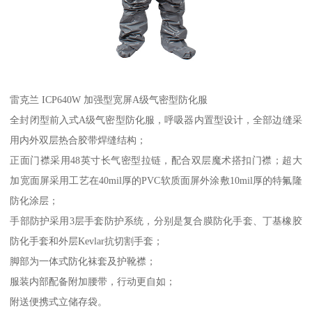
雷克兰 ICP640W 加强型宽屏A级气密型防化服
全封闭型前入式A级气密型防化服，呼吸器内置型设计，全部边缝采
用内外双层热合胶带焊缝结构；
正面门襟采用48英寸长气密型拉链，配合双层魔术搭扣门襟；超大
加宽面屏采用工艺在40mil厚的PVC软质面屏外涂敷10mil厚的特氟隆
防化涂层；
手部防护采用3层手套防护系统，分别是复合膜防化手套、丁基橡胶
防化手套和外层Kevlar抗切割手套；
脚部为一体式防化袜套及护靴襟；
服装内部配备附加腰带，行动更自如；
附送便携式立储存袋。