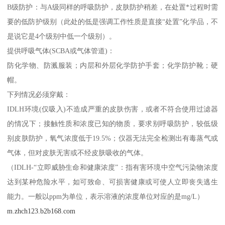
B级防护：与A级同样的呼吸防护，皮肤防护稍差，在处置*过程时需
要的低防护级别（此处的低是强调工作性质是直接“处置”化学品，不
是说它是4个级别中低一个级别）。
提供呼吸气体(SCBA或气体管道)：
防化学物、防溅服装；内层和外层化学防护手套；化学防护靴；硬
帽。
下列情况必须穿戴：
IDLH环境(仅吸入)不造成严重的皮肤伤害，或者不符合使用过滤器
的情况下；接触性质和浓度已知的物质，要求别呼吸防护，较低级
别皮肤防护，氧气浓度低于19.5%；仪器无法完全检测出有毒蒸气或
气体，但对皮肤无害或不经皮肤吸收的气体。
（IDLH-“立即威胁生命和健康浓度”：指有害环境中空气污染物浓度
达到某种危险水平，如可致命、可损害健康或可使人立即丧失逃生
能力。一般以ppm为单位，表示溶液的浓度单位对应的是mg/L）
m.zhch123.b2b168.com