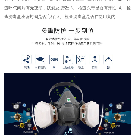
查呼气阀片有无变形，破裂及裂缝; 3、 检查头带是否有弹性; 4、 检
查滤毒盒座密封圈是否完好; 5、 检查滤毒盒是否在使用期内