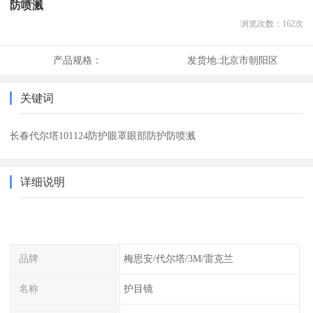
防喷溅
浏览次数：
162
次
产品规格：
发货地:
北京市朝阳区
关键词
长春代尔塔101124防护眼罩眼部防护防喷溅
详细说明
品牌
梅思安/代尔塔/3M/雷克兰
名称
护目镜