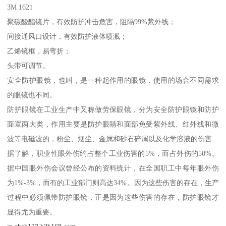
3M 1621
聚碳酸酯镜片，有效防护冲击危害，阻隔99%紫外线；
间接通风口设计，有效防护液体喷溅；
乙烯镜框，易弯折；
头带可调节。
安全防护眼镜，也叫，是一种起作用的眼镜，使用的场合不同需求
的眼镜也不同。
防护眼镜在工业生产中又称做劳保眼镜，分为安全防护眼镜和防护
面罩两大类，作用主要是防护眼睛和面部免受紫外线、红外线和微
波等电磁波的，粉尘、烟尘、金属和砂石碎屑以及化学溶液的伤害
据了解，职业性眼外伤约占整个工业伤害的5%，而占外伤的50%。
据中国眼外伤会议曾经公布的资料统计，在全国职工中每年眼外伤
为1%-3%，而有的工业部门则高达34%。因为这些伤害的存在，生产
过程中必须佩带防护眼镜，正是因为这些伤害的存在，防护眼镜才
显得尤为重要。