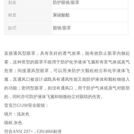
别名
防护眼镜/眼罩
材质
聚碳酸酯
款式
眼镜/眼罩
直接通风型眼罩，具有良好的透气效果，能有效防止眼罩内侧起
雾，这种类型的眼罩不能用于防护化学液体飞溅和有害气体或蒸气
危害；间接通风型眼罩，可以用来防护大颗粒粉尘和化学液体飞
溅，其通风口被设计成既具有通风性能又能防护液体和颗粒物侵入
的功能；密闭型眼罩，则没有通风口，用于防护气体或蒸气对眼部
的，同时亦可防护液体飞溅和细微粉尘对眼睛的伤害。
雷克兰G1200安全眼镜：
镜片：浅灰色
镜框:灰色
符合ANSI Z87+，GB14866标准