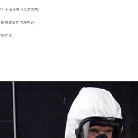
为不掉纤维层及防静电）;
能需要额外洁净处理）;
护作业;