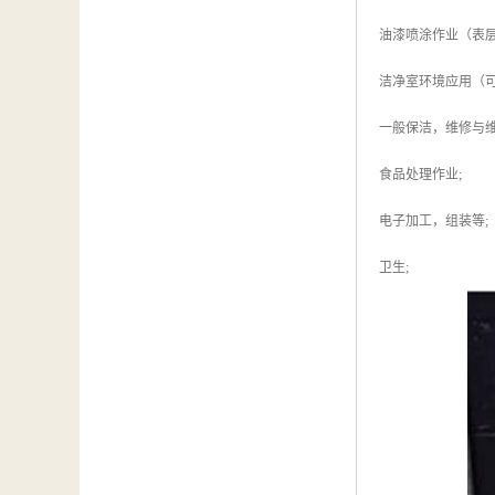
油漆喷涂作业（表层
洁净室环境应用（可
一般保洁，维修与维
食品处理作业;
电子加工，组装等;
卫生;