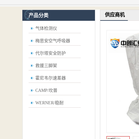
供应商机
产品分类
气体检测仪
梅思安空气呼吸器
代尔塔安全防护
救援三脚架
霍尼韦尔速差器
CAMP/坎普
WERNER/稳耐