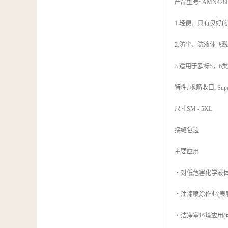
产品型号: AMN428
1.轻便，具有良好
2.防尘、防液体飞
3.适用于欧标5，6
特性: 橡筋收口, Sup
尺寸SM - 5XL
接缝包边
主要应用
・对低危害化学液
・油漆喷涂作业(表
・洁净室环境应用(