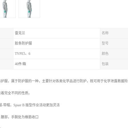
雷克兰
名称
胶条防护服
型号
TYPE5、6
颜色
40件/箱
包装
防护服，属于防护服的一种，主要针对各类化学品进行防护，既可用于化学泄露救援险
表着完全不同的性质。
-带帽，Spuer B 版型作业活动更加灵活
，腰部，手腕处为橡筋收口