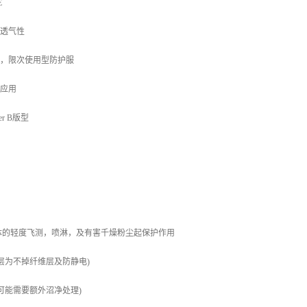
E
的透气性
溅，限次使用型防护服
类应用
er B版型
体的轻度飞测，喷淋，及有害千燥粉尘起保护作用
层为不掉纤维层及防静电)
可能需要额外沼净处理)