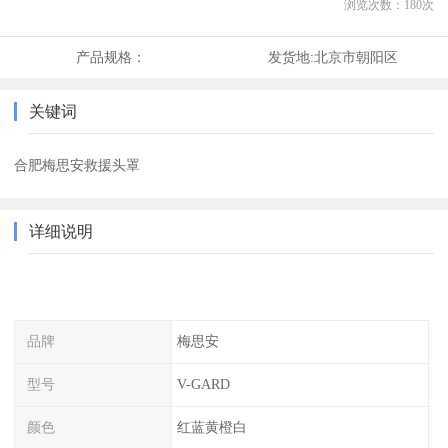
浏览次数：
180
次
产品规格：
发货地:
北京市朝阳区
关键词
合肥梅思安救援头罩
详细说明
品牌
梅思安
型号
V-GARD
颜色
红蓝黄橙白