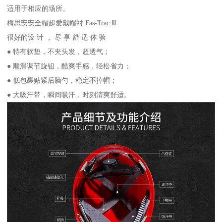
适用于相应的场所。
梅思安安全帽超爱戴帽衬 Fas-Trac Ⅲ
很好的设 计 ， 尽 享 舒 适 体 验
● 特有软垫，不夹头发，超透气；
● 顺滑调节旋钮，酷爽手感，轻松省力；
● 低包裹贴紧后脑勺，稳定不掉帽；
● 大吸汗带，瞬间吸汗，时刻清爽舒适。