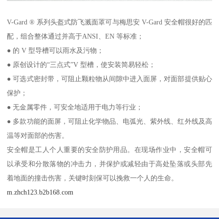
V-Gard ® 系列头盔式防飞溅面罩可与梅思安 V-Gard 安全帽很好的匹
配，组合整体通过并高于ANSI、EN 等标准；
● 的 V 型导槽可以雨水及污物；
● 原创设计的“三点式”V 型槽，使安装简易轻松；
● 可选式密封带，可阻止颗粒物从间隙中进入面屏，对面部提供贴心
保护；
● 无金属零件，可安全地适用于电力等行业；
● 多款功能的面屏，可阻止化学物品、电弧光、紫外线、红外线及高
温等对面部的伤害。
安全帽是工人个人重要的安全防护用品。在现场作业中，安全帽可
以承受和分散落物的冲击力，并保护或减轻由于高处坠落或头部先
着地面的撞击伤害，关键时刻保可以挽救一个人的生命。
m.zhch123.b2b168.com