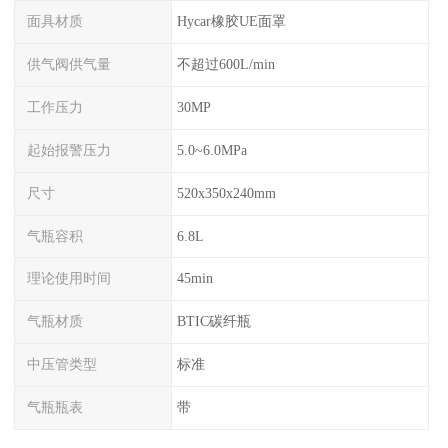
面具材质
Hycar橡胶UE面罩
供气阀供气量
不超过600L/min
工作压力
30MP
起始报警压力
5.0~6.0MPa
尺寸
520x350x240mm
气瓶容积
6.8L
理论使用时间
45min
气瓶材质
BTIC碳纤瓶
中压管类型
标准
气瓶瓶表
带