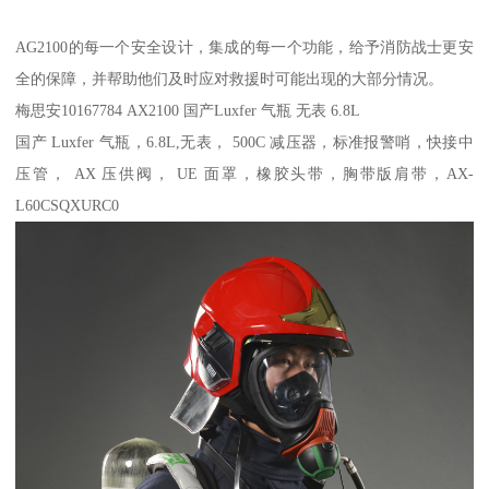
AG2100的每一个安全设计，集成的每一个功能，给予消防战士更安
全的保障，并帮助他们及时应对救援时可能出现的大部分情况。
梅思安10167784 AX2100 国产Luxfer 气瓶 无表 6.8L
国产 Luxfer 气瓶，6.8L,无表， 500C 减压器，标准报警哨，快接中
压管， AX 压供阀， UE 面罩，橡胶头带，胸带版肩带，AX-
L60CSQXURC0