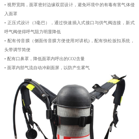
• 视野宽阔，面罩密封边缘双层设计，避免环境中的有毒有害气体侵
入面罩
• 正压式设计（3毫巴），通过快速插入式接口与供气阀连接，新式
呼气阀使得呼气阻力明显降低
• 配有传音膜（侧面传音膜方便使用对讲机)，配有快松扳扣系统，
头带调节简便
• 配有口鼻罩，降低面罩内呼出的CO2含量
• 面罩内部气流自动冲刷面屏，以防产生雾气