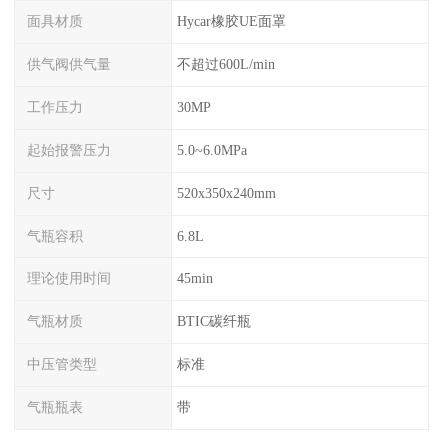
面具材质
Hycar橡胶UE面罩
供气阀供气量
不超过600L/min
工作压力
30MP
起始报警压力
5.0~6.0MPa
尺寸
520x350x240mm
气瓶容积
6.8L
理论使用时间
45min
气瓶材质
BTIC碳纤瓶
中压管类型
标准
气瓶瓶表
带