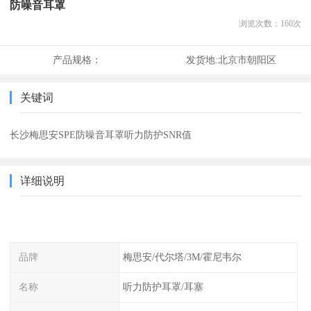
防噪音耳罩
浏览次数：
160
次
产品规格：
发货地:
北京市朝阳区
关键词
长沙梅思安SPE防噪音耳罩听力防护SNR值
详细说明
品牌
梅思安/代尔塔/3M/霍尼韦尔
名称
听力防护耳罩/耳塞