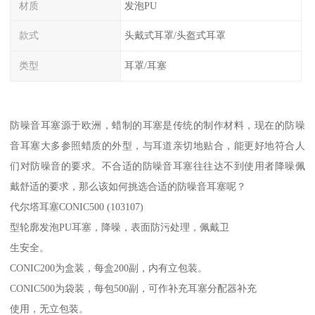
材质
发泡PU
款式
头戴式耳罩/头盔式耳罩
类型
耳罩/耳塞
防噪音耳塞源于欧洲，蜡制的耳塞是传统的制作材料，现在的防噪
音耳塞大多参照蜡质的外型，与耳道亲切地贴合，能更好地符合人
们对防噪音的要求。不合适的防噪音耳塞往往达不到使用者降噪佩
戴舒适的要求，那么该如何挑选合适的防噪音耳塞呢？
代尔塔耳塞CONIC500 (103107)
型轮廓发泡PU耳塞，降噪，表面防污处理，佩戴卫
生安全。
CONIC200为盒装，每盒200副，内有立包装。
CONIC500为袋装，每包500副，可作补充耳塞分配器补充
使用，无立包装。