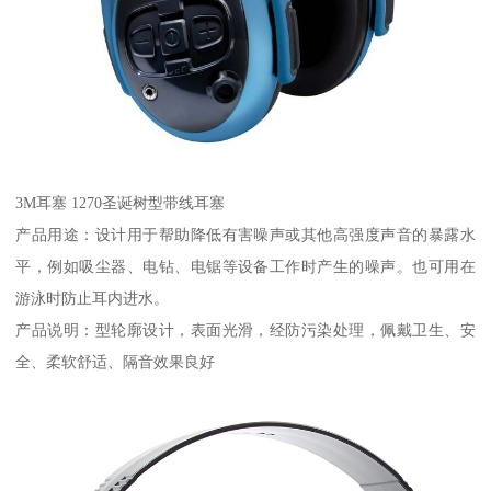
3M耳塞 1270圣诞树型带线耳塞
产品用途：设计用于帮助降低有害噪声或其他高强度声音的暴露水
平，例如吸尘器、电钻、电锯等设备工作时产生的噪声。也可用在
游泳时防止耳内进水。
产品说明：型轮廓设计，表面光滑，经防污染处理，佩戴卫生、安
全、柔软舒适、隔音效果良好