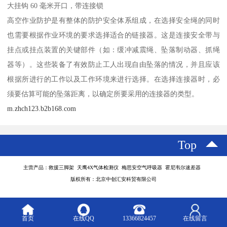
大挂钩 60 毫米开口，带连接锁
高空作业防护是有整体的防护安全体系组成，在选择安全绳的同时
也需要根据作业环境的要求选择适合的链接器。这是连接安全带与
挂点或挂点装置的关键部件（如：缓冲减震绳、坠落制动器、抓绳
器等）。这些装备了有效防止工人出现自由坠落的情况，并且应该
根据所进行的工作以及工作环境来进行选择。在选择连接器时，必
须要估算可能的坠落距离，以确定所要采用的连接器的类型。
m.zhch123.b2b168.com
Top
主营产品：救援三脚架 天鹰4X气体检测仪 梅思安空气呼吸器 霍尼韦尔速差器
版权所有：北京中创汇安科贸有限公司
首页
在线QQ
13366824457
在线留言