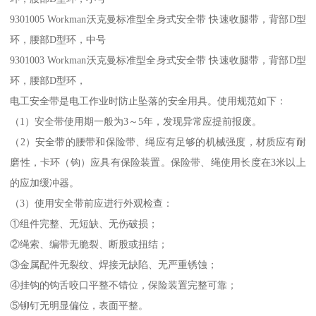
9301005 Workman沃克曼标准型全身式安全带 快速收腿带，背部D型
环，腰部D型环，中号
9301003 Workman沃克曼标准型全身式安全带 快速收腿带，背部D型
环，腰部D型环，
电工安全带是电工作业时防止坠落的安全用具。使用规范如下：
（1）安全带使用期一般为3～5年，发现异常应提前报废。
（2）安全带的腰带和保险带、绳应有足够的机械强度，材质应有耐
磨性，卡环（钩）应具有保险装置。保险带、绳使用长度在3米以上
的应加缓冲器。
（3）使用安全带前应进行外观检查：
①组件完整、无短缺、无伤破损；
②绳索、编带无脆裂、断股或扭结；
③金属配件无裂纹、焊接无缺陷、无严重锈蚀；
④挂钩的钩舌咬口平整不错位，保险装置完整可靠；
⑤铆钉无明显偏位，表面平整。