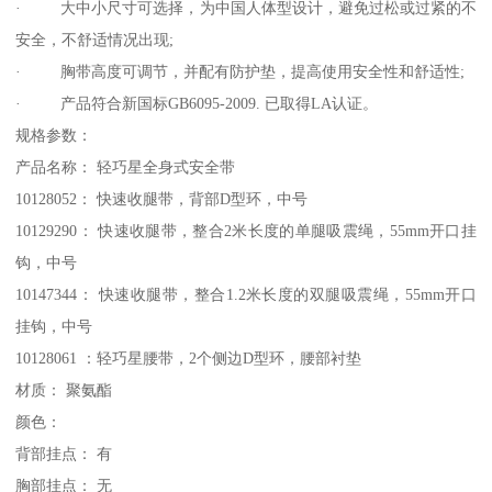
· 大中小尺寸可选择，为中国人体型设计，避免过松或过紧的不
安全，不舒适情况出现;
· 胸带高度可调节，并配有防护垫，提高使用安全性和舒适性;
· 产品符合新国标GB6095-2009. 已取得LA认证。
规格参数：
产品名称： 轻巧星全身式安全带
10128052： 快速收腿带，背部D型环，中号
10129290： 快速收腿带，整合2米长度的单腿吸震绳，55mm开口挂
钩，中号
10147344： 快速收腿带，整合1.2米长度的双腿吸震绳，55mm开口
挂钩，中号
10128061 ：轻巧星腰带，2个侧边D型环，腰部衬垫
材质： 聚氨酯
颜色：
背部挂点： 有
胸部挂点： 无