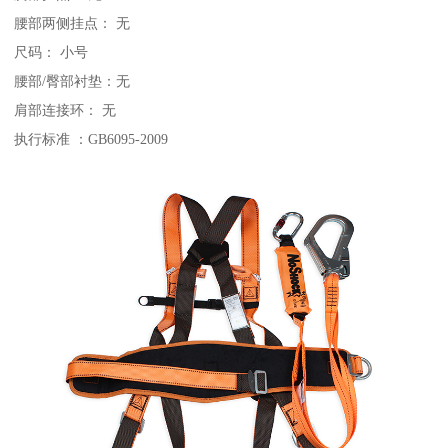
腰部两侧挂点： 无
尺码： 小号
腰部/臀部衬垫：无
肩部连接环： 无
执行标准 ：GB6095-2009