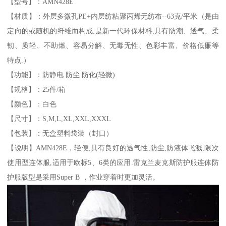
【型号】：AMN428E
【材质】：外层多微孔PE+内层纺粘聚丙烯无纺布--63克/平米（是由
定向的或随机的纤维而构成,是新一代环保材料,具有防潮、透气、柔
韧、质轻、不助燃、容易分解、无毒无性、色彩丰富、价格低廉等
特点.）
【功能】：防静电 防尘 防化(轻微)
【规格】：25件/箱
【颜色】：白色
【尺寸】：S,M,L,XL,XXL,XXXL
【包装】：无盒塑料袋装（封口）
【说明】AMN428E，轻便,具有良好的透气性,防尘,防液体飞溅,限次
使用型连体服,适用于欧标5、6类的应用.雷克兰麦克斯防护服连体防
护服版型是采用Super B ，作业穿着时更加灵活。