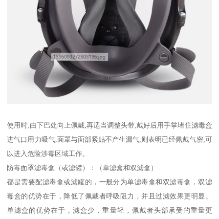
使用时,由下巴处向上佩戴,再适当调整头带,戴好后用手掌堵住滤毒盒
进气口用力吸气,面罩与面部紧贴不产生漏气,则表明已经佩戴气密,可
以进入危险涉毒区域工作。
防毒面罩滤毒盒（或滤罐）：（单滤盒和双滤盒）
都是需要配滤毒盒或滤罐的，一般分为单滤毒盒和双滤毒盒，双滤
毒盒的优势在于，降低了佩戴者呼吸阻力，并且过滤效果更明显。
单滤盒的优势在于，滤盒少，重量轻，佩戴者头部承受的重量更