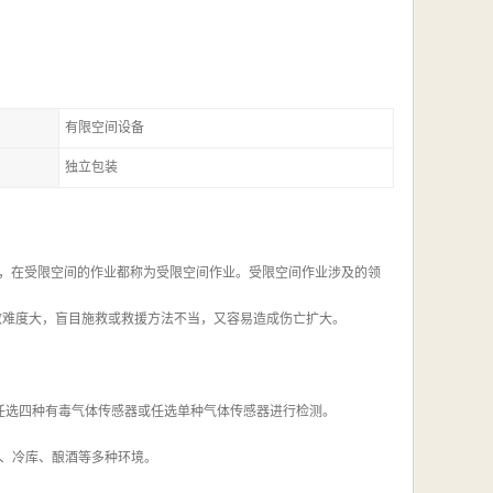
有限空间设备
独立包装
 ，在受限空间的作业都称为受限空间作业。受限空间作业涉及的领
救难度大，盲目施救或救援方法不当，又容易造成伤亡扩大。
任选四种有毒气体传感器或任选单种气体传感器进行检测。
、冷库、酿酒等多种环境。