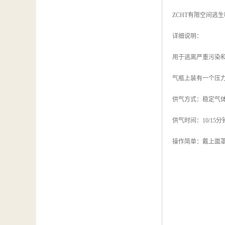
ZCHT有限空间逃
详细说明：
用于逃离严重污染
气瓶上装有一个压
供气方式：稳定气
供气时间：10/15分
操作简单：戴上面