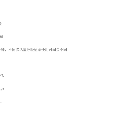
标：
8L
分钟，不同肺活量呼吸速率使用时间会不同
0℃
pa
L