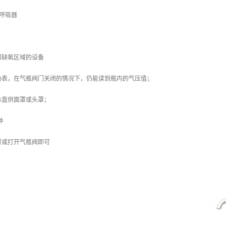
生呼吸器
和缺氧区域的设备
力表，在气瓶阀门关闭的情况下，仍能读到瓶内的气压值；
体直供面罩或头罩；
钟
罩或打开气瓶阀即可