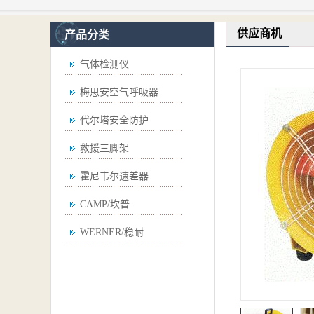
供应商机
产品分类
气体检测仪
梅思安空气呼吸器
代尔塔安全防护
救援三脚架
霍尼韦尔速差器
CAMP/坎普
WERNER/稳耐