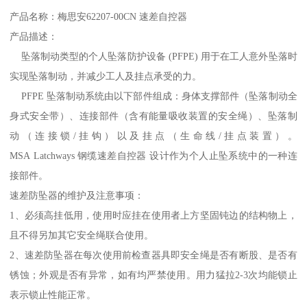
产品名称：梅思安62207-00CN 速差自控器
产品描述：
坠落制动类型的个人坠落防护设备 (PFPE) 用于在工人意外坠落时
实现坠落制动，并减少工人及挂点承受的力。
PFPE 坠落制动系统由以下部件组成：身体支撑部件（坠落制动全
身式安全带）、连接部件（含有能量吸收装置的安全绳）、坠落制
动（连接锁/挂钩）以及挂点（生命线/挂点装置）。
MSA Latchways 钢缆速差自控器 设计作为个人止坠系统中的一种连
接部件。
速差防坠器的维护及注意事项：
1、必须高挂低用，使用时应挂在使用者上方坚固钝边的结构物上，
且不得另加其它安全绳联合使用。
2、速差防坠器在每次使用前检查器具即安全绳是否有断股、是否有
锈蚀；外观是否有异常，如有均严禁使用。用力猛拉2-3次均能锁止
表示锁止性能正常。