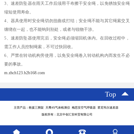
3、速差防坠器在雨天工作后须用干布擦干安全绳，以免锈蚀安全绳
缩短使用寿命。
4、器具使用时安全绳切勿扭曲或打结；安全绳不能与其它绳索交叉
缠绕在一起，也不能钩到别处，或者与锐物干涉。
5、速差防坠器使用完后，安全绳必须缩回机体内。在回收过程中，
需工作人员控制绳索，不可过快回收。
6、严禁在转动机构旁使用，以免安全绳卷入转动机构内而发生不必
要的事故。
m.zhch123.b2b168.com
Top
主营产品：救援三脚架 天鹰4X气体检测仪 梅思安空气呼吸器 霍尼韦尔速差器
版权所有：北京中创汇安科贸有限公司