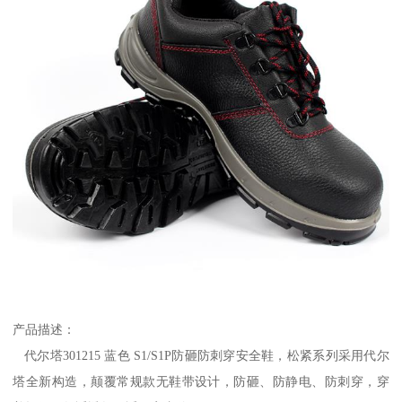
产品描述：
代尔塔301215 蓝色 S1/S1P防砸防刺穿安全鞋，松紧系列采用代尔
塔全新构造，颠覆常规款无鞋带设计，防砸、防静电、防刺穿，穿