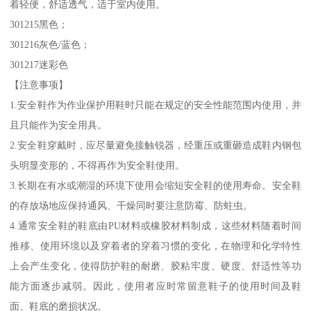
着轻便，舒适透气，适于室内使用。
301215黑色；
301216灰色/蓝色；
301217迷彩色
【注意事项】
1.安全鞋作为作业保护用鞋时只能在规定的安全性能范围内使用，并
且只能作为安全用具。
2.安全鞋穿戴时，应尽量避免接触锐器，经重压或重砸造成鞋内钢包
头明显变形的，不得再作为安全鞋使用。
3.长期在有水或潮湿的环境下使用会缩短安全鞋的使用寿命。安全鞋
的存放场地应保持通风、干燥同时要注意防霉、防蛀虫。
4.通常安全鞋的鞋底由PU材料或橡胶材料制成，这些材料随着时间
推移、使用环境以及穿着者的穿着习惯的变化，在物理和化学特性
上会产生变化，使得防护鞋的耐磨、胶粘牢度、硬度、舒适性等功
能方面逐步减弱。因此，使用者应时常留意鞋子的使用时间及鞋
面、鞋底的磨损状况。