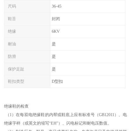
尺码
36-45
鞋舌
封闭
绝缘
6KV
耐油
是
防滑
是
保护足趾
是
鞋扣类型
D型扣
绝缘鞋的检查
（1）在每双电绝缘鞋的内帮或鞋底上应有标准号（GB12011）、电
绝缘字样（或英文的缩写“EH”）、闪电标记和耐电压数值。