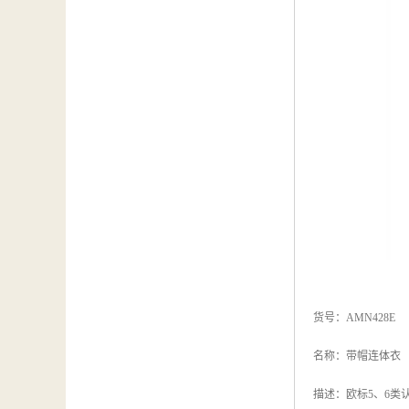
货号：AMN428E
名称：带帽连体衣
描述：欧标5、6类认