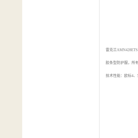
雷克兰AMN428E
胶条型防护服，所
技术性能：欧标4、5