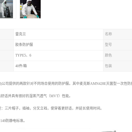
雷克兰
名称
胶条防护服
型号
TYPE5、6
颜色
40件/箱
包装
land)公司提供的两款针对不同场合使用的防护服。其中麦克斯AMN428E灭菌型一次性
着舒适并具有很好的湿蒸汽透气（MVT）性能。
uperb”版型：三片帽子，插袖，分叉立裆，使穿着更舒适，并延长使用时间。
149防静电标准。