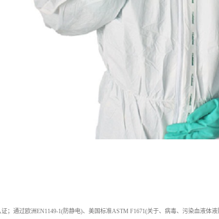
证；通过欧洲EN1149-1(防静电)、美国标准ASTM F1671(关于、病毒、污染血液体液