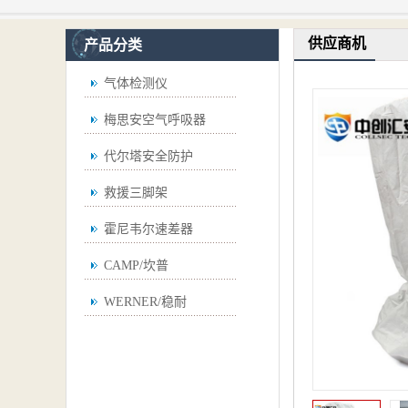
供应商机
产品分类
气体检测仪
梅思安空气呼吸器
代尔塔安全防护
救援三脚架
霍尼韦尔速差器
CAMP/坎普
WERNER/稳耐