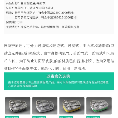
按防护原理，可分为过滤式和隔绝式。过滤式，由面罩和滤毒罐(或
过滤元件)组成;隔绝式，由本身提供氧气，分贮气式、贮氧式和化氧
式 3 种。为了防止对面部皮肤,的的材质已由普通橡胶，改为采用硅
胶制作的全面罩主体，抗老化，防，耐用，易清洗。