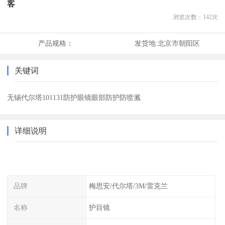
客
浏览次数：
142
次
产品规格：
发货地:
北京市朝阳区
关键词
无锡代尔塔101131防护眼镜眼部防护防喷溅
详细说明
品牌
梅思安/代尔塔/3M/雷克兰
名称
护目镜