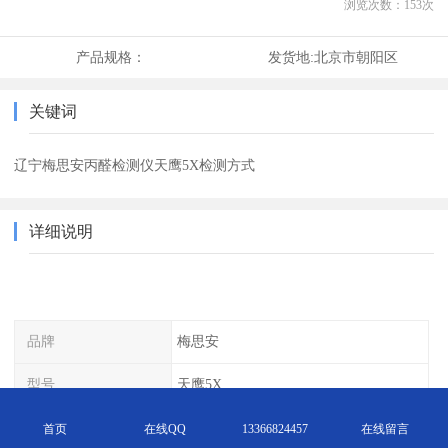
浏览次数：
153
次
产品规格：
发货地:
北京市朝阳区
关键词
辽宁梅思安丙醛检测仪天鹰5X检测方式
详细说明
品牌
梅思安
型号
天鹰5X
名称
泵吸式多气体检测仪
首页
在线QQ
13366824457
在线留言