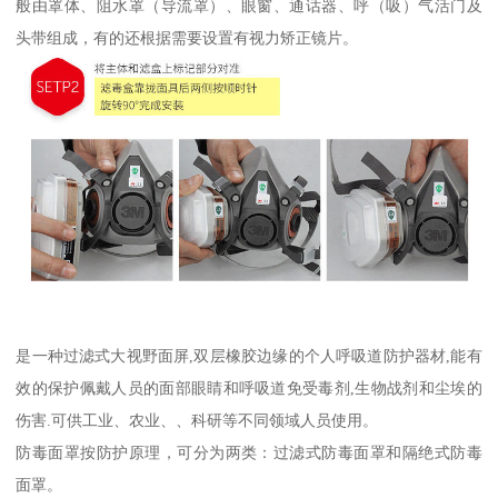
般由罩体、阻水罩（导流罩）、眼窗、通话器、呼（吸）气活门及
头带组成，有的还根据需要设置有视力矫正镜片。
是一种过滤式大视野面屏,双层橡胶边缘的个人呼吸道防护器材,能有
效的保护佩戴人员的面部眼睛和呼吸道免受毒剂,生物战剂和尘埃的
伤害.可供工业、农业、、科研等不同领域人员使用。
防毒面罩按防护原理，可分为两类：过滤式防毒面罩和隔绝式防毒
面罩。