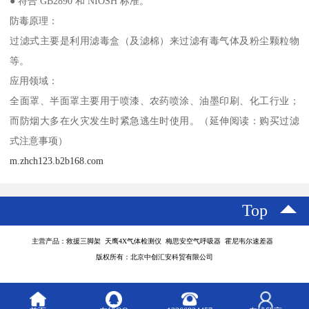
● 符合 GB2890 和 NIOSH 标准。
防毒原理：
过滤式主要是利用滤毒盒（及滤棉）来过滤有毒气体及粉尘颗粒物
等。
应用领域：
全面罩、半面罩主要用于喷漆、农药喷涂、油墨印刷、化工行业；
而防烟大多在火灾发生时紧急逃生时使用。（延伸阅读：购买过滤
式注意事项）
m.zhch123.b2b168.com
Top
主营产品：救援三脚架 天鹰4X气体检测仪 梅思安空气呼吸器 霍尼韦尔速差器
版权所有：北京中创汇安科贸有限公司